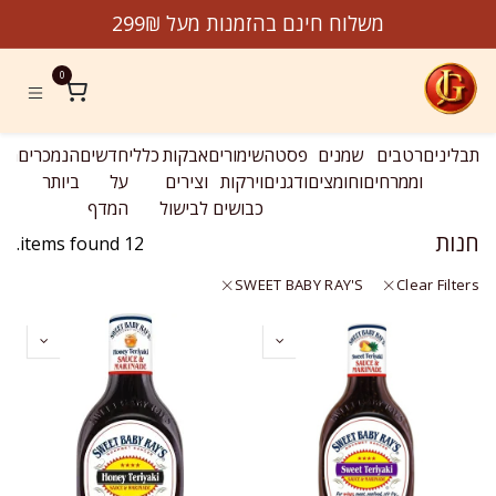
לג לתוכן
משלוח חינם בהזמנות מעל 299₪
0
תבלינים
רטבים
שמנים
פסטה
שימורים
אבקות
כללי
חדשים
הנמכרים
מב
וממרחים
וחומצים
ודגנים
וירקות
וצירים
על
ביותר
כבושים
לבישול
המדף
חנות
12 items found.
SWEET BABY RAY'S
Clear Filters