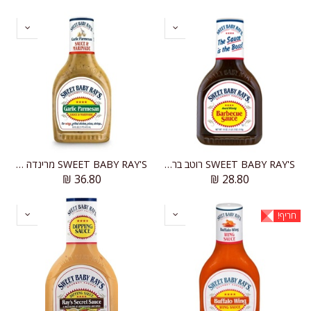
SWEET BABY RAY'S רוטב ברביקיו מקורי
SWEET BABY RAY'S מרינדה שום ופרמז'ן
₪
36.80
₪
28.80
חריף!