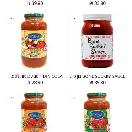
₪
39.80
₪
33.80
BONE SUCKIN' SAUCE בון סאקין רוטב ברביקיו אורגינל
DINICOLA רוטב עגבניות לפסטה מרינדה שום קלוי
₪
28.90
₪
39.80