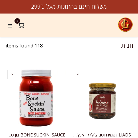
לג לתוכן
משלוח חינם בהזמנות מעל 299₪
0
חנות
118 items found.
LIADS גטמיו רוטב צ'ילי קראנץ' אסייתי
BONE SUCKIN' SAUCE בון סאקין רוטב ברביקיו סמיך