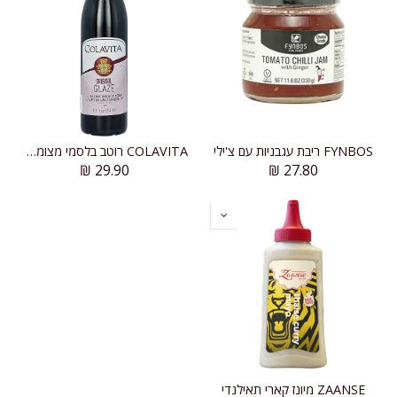
FYNBOS ריבת עגבניות עם צ'ילי
COLAVITA רוטב בלסמי מצומצם לציפוי-גלייז
₪
29.90
₪
27.80
ZAANSE מיונז קארי תאילנדי