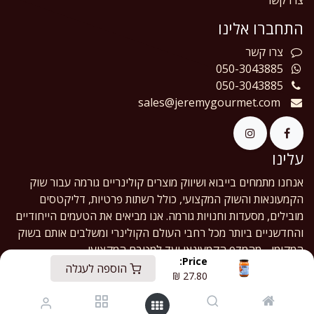
צרו קשר
התחברו אלינו
צרו
קשר
050-3043885
050-3043885
sales@jeremygourmet.com
עלינו
אנחנו מתמחים בייבוא ושיווק מוצרים קולינריים גורמה עבור שוק
הקמעונאות והשוק המקצועי, כולל רשתות פרטיות, דליקטסים
מובילים, מסעדות וחנויות גורמה. אנו מביאים את הטעמים הייחודיים
והחדשניים ביותר מכל רחבי העולם הקולינרי ומשלבים אותם בשוק
המקומי - מהמדף הקמעונאי ועד למטבח המקצועי.
Price:
הוספה לעגלה
₪
27.80
English (US)
|
עברית
Copyright © Jeremy Gourmet Ltd.