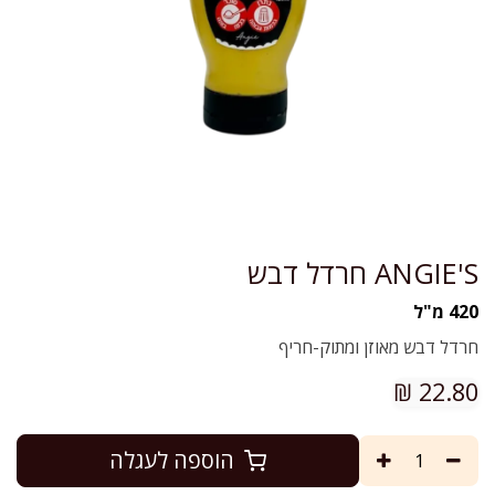
ANGIE'S חרדל דבש
420 מ"ל
חרדל דבש מאוזן ומתוק-חריף
₪
22.80
הוספה לעגלה