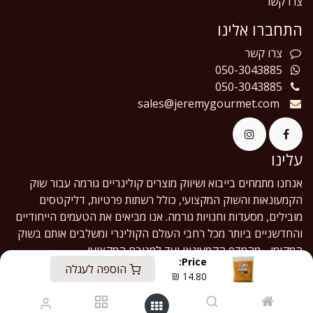
צרו קשר
התחברו אלינו
צרו
קשר
050-3043885
050-3043885
sales@jeremygourmet.com
עלינו
אנחנו מתמחים בייבוא ושיווק מוצרים קולינריים גורמה עבור שוק
הקמעונאות והשוק המקצועי, כולל רשתות פרטיות, דליקטסים
מובילים, מסעדות וחנויות גורמה. אנו מביאים את הטעמים הייחודיים
והחדשניים ביותר מכל רחבי העולם הקולינרי ומשלבים אותם בשוק
המקומי - מהמדף הקמעונאי ועד למטבח המקצועי.
Price:
הוספה לעגלה
₪
14.80
English (US)
|
עברית
Copyright © Jeremy Gourmet Ltd.