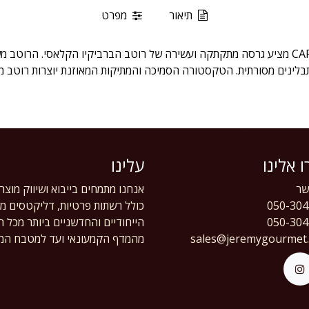
תיאור
מפרט
רוטב הברביקיו המתוק של CAPE HERBS מציע גרסה מתקתקה ועשירה של רוטב הברביקיו הקלאסי
תבלינים מסורתית. הטקסטורה הסמיכה והמתיקות המאוזנת יוצרות רוטב מ
 אלינו
עלינו
ר
אנחנו מתמחים בייבוא ושיווק מוצר
050-304
כולל רשתות פרטיות, דליקטסים מוב
050-304
הייחודיים והחדשניים ביותר מכל 
sales@jeremygourmet
מהמדף הקמעונאי ועד למטבח המק