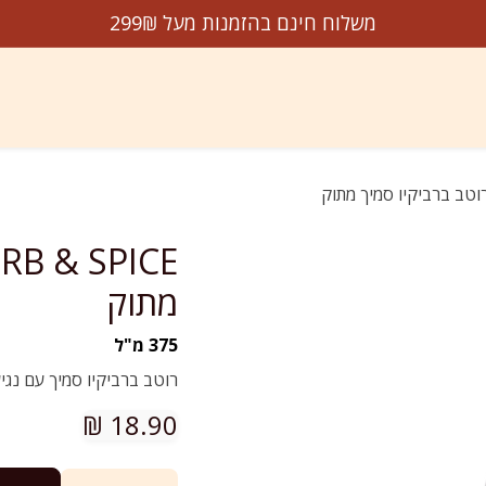
משלוח חינם בהזמנות מעל 299₪
דשים על המדף
הנמכרים ביותר
מבצעים
עלינו
צו
מתוק
375 מ"ל
רוטב ברביקיו סמיך עם נגי
₪
18.90