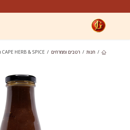
לג לתוכן
קטגוריות
חנות
ח
חנות
רטבים וממרחים
CAPE HERB & SPICE רוטב ברביקיו סמיך מתוק