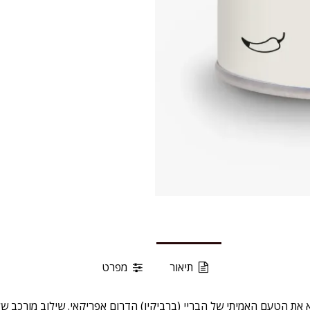
תיאור
מפרט
חודי של CAPE HERBS שמביא את הטעם האמיתי של הבריי (ברביקיו) הדרום אפריקאי. שילוב מ