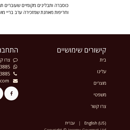
כוסברה ותבלינים מקומיים שעוברים תה
וחריפות מאוזנת שמזכירה ערב בריי מו
קישורים שימושיים
התחברו
בית
צרו
קש
3885
עלינו
3885
.com
מוצרים
משפטי
צרו קשר
English (US)
|
עברית
Copyright © Jeremy Gourmet Ltd.