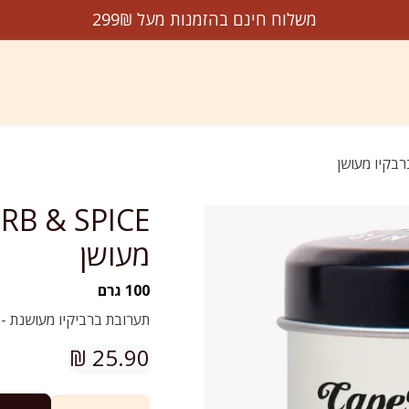
משלוח חינם בהזמנות מעל 299₪
דשים על המדף
הנמכרים ביותר
מבצעים
עלינו
צו
מעושן
100 גרם
תערובת ברביקיו מעושנת -
₪
25.90