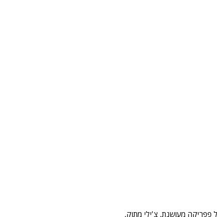
ורכב של פפריקה מעושנת, צ'ילי מתוק,