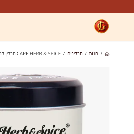
לג לתוכן
קטגוריות
חנות
ח
חנות
תבלינים
CAPE HERB & SPICE תבלין לברבקיו מעושן