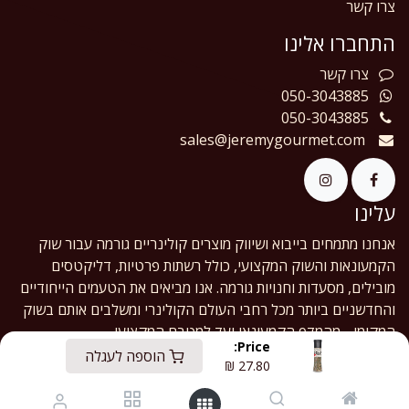
צרו קשר
התחברו אלינו
צרו
קשר
050-3043885
050-3043885
sales@jeremygourmet.com
עלינו
אנחנו מתמחים בייבוא ושיווק מוצרים קולינריים גורמה עבור שוק
הקמעונאות והשוק המקצועי, כולל רשתות פרטיות, דליקטסים
מובילים, מסעדות וחנויות גורמה. אנו מביאים את הטעמים הייחודיים
והחדשניים ביותר מכל רחבי העולם הקולינרי ומשלבים אותם בשוק
המקומי - מהמדף הקמעונאי ועד למטבח המקצועי.
Price:
הוספה לעגלה
₪
27.80
English (US)
|
עברית
Copyright © Jeremy Gourmet Ltd.