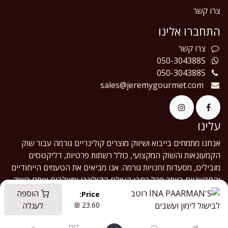
צרו קשר
התחברו אלינו
צרו
קשר
050-3043885
050-3043885
sales@jeremygourmet.com
עלינו
אנחנו מתמחים בייבוא ושיווק מוצרים קולינריים גורמה עבור שוק
הקמעונאות והשוק המקצועי, כולל רשתות פרטיות, דליקטסים
מובילים, מסעדות וחנויות גורמה. אנו מביאים את הטעמים הייחודיים
והחדשניים ביותר מכל רחבי העולם הקולינרי ומשלבים אותם בשוק
המקומי - מהמדף הקמעונאי ועד למטבח המקצועי.
הוספה
Price:
23.60
₪
לעגלה
English (US)
|
עברית