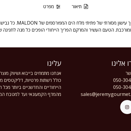
תיאור
מפרט
חוויה קולינרית יוקרתית שנוצר
ומורכבת. הטעם העשיר והמרקם הפריך הייחודי הופכים כל מנה לחגיגה ש
 אלינו
עלינו
ר
אנחנו מתמחים בייבוא ושיווק מוצר
050-304
כולל רשתות פרטיות, דליקטסים מוב
050-304
הייחודיים והחדשניים ביותר מכל 
sales@jeremygourmet
מהמדף הקמעונאי ועד למטבח המק