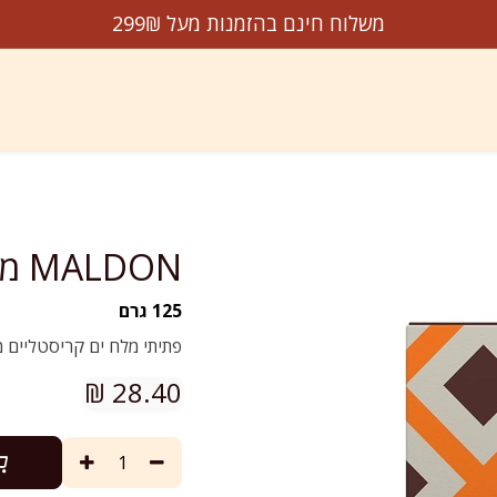
משלוח חינם בהזמנות מעל 299₪
דשים על המדף
הנמכרים ביותר
מבצעים
עלינו
צו
MALDON מלח ים מעושן
125 גרם
פתיתי מלח ים קריסטליים מ
₪
28.40