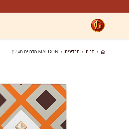
לג לתוכן
קטגוריות
חנות
ח
חנות
תבלינים
MALDON מלח ים מעושן