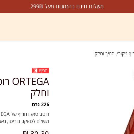
משלוח חינם בהזמנות מעל 299₪
דשים על המדף
הנמכרים ביותר
מבצעים
עלינו
צו
חריף!
TEGA
וחלק
226 גרם
מושלם לטאקו, בוריטו, נאצ'
₪
30.30