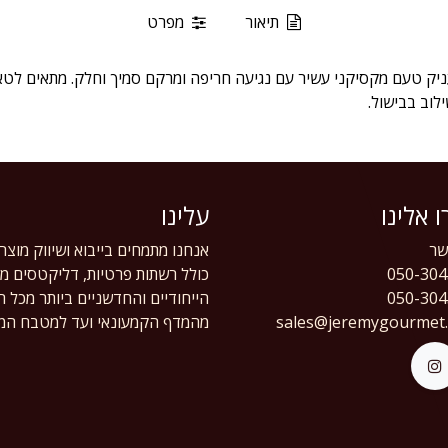
תיאור
מפרט
 הטאקו החריף של ORTEGA מעניק טעם מקסיקני עשיר עם נגיעה חריפה ומרקם סמיך וחלק. מתא
לוב בבישול.
 אלינו
עלינו
ר
אנחנו מתמחים בייבוא ושיווק מוצר
050-304
כולל רשתות פרטיות, דליקטסים מוב
050-304
הייחודיים והחדשניים ביותר מכל 
sales@jeremygourmet
מהמדף הקמעונאי ועד למטבח המק